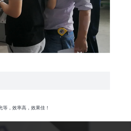
抛光等，效率高，效果佳！