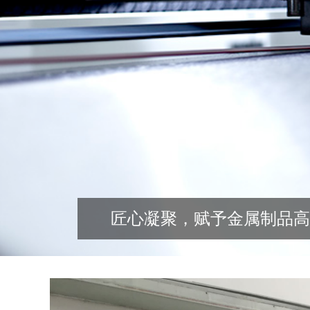
匠心凝聚，赋予金属制品高