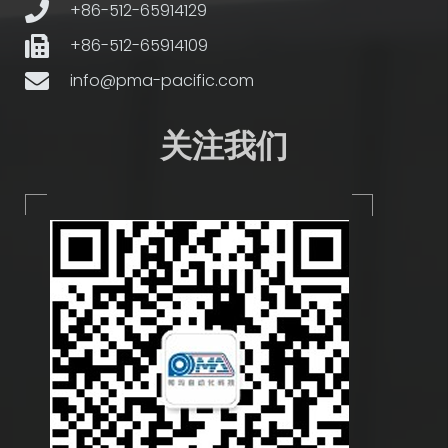
+86-512-65914129
+86-512-65914109
info@pma-pacific.com
关注我们