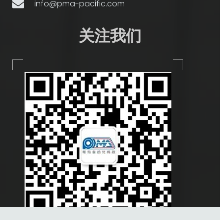
info@pma-pacific.com
关注我们