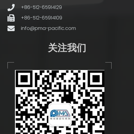
+86-512-65914129
+86-512-65914109
info@pma-pacific.com
关注我们