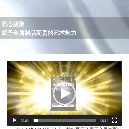
匠心凝聚
赋予金属制品高贵的艺术魅力
视
频
播
放
器
00:00
00:34