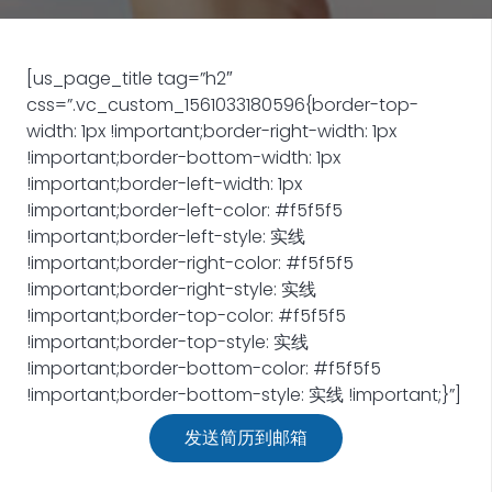
[us_page_title tag=”h2″
css=”.vc_custom_1561033180596{border-top-
width: 1px !important;border-right-width: 1px
!important;border-bottom-width: 1px
!important;border-left-width: 1px
!important;border-left-color: #f5f5f5
!important;border-left-style: 实线
!important;border-right-color: #f5f5f5
!important;border-right-style: 实线
!important;border-top-color: #f5f5f5
!important;border-top-style: 实线
!important;border-bottom-color: #f5f5f5
!important;border-bottom-style: 实线 !important;}”]
发送简历到邮箱